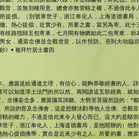
觀音，並無別種用意。總會亦無管轄之權，不過借此令
所提倡。（別號寒世子，浙江奉化人，上海道德書局
徹。熱心提倡，近實少有。所要之書，當另為寄。此十
有歧路指歸五包寄來，七月間有物猶如此二包寄來，祈
男女，通當念佛並念觀世音，以作預防。否則大劫臨
鈔》• 複拜竹居士書四
本。應當送給通達文理，有信心，能夠恭敬經書的人。詳
就可以知道淨土法門的所以然。再閱讀這五部經典，就知
了。念佛妄念多，應當攝耳諦聽。大勢至菩薩所說的：“都
思。所說的普及念佛會，這是想辦法勸導他人念佛、念觀音
管轄的權力，不過是借此來令人發心而已。這大約是鄔崇
寒世子，浙江奉化人，上海道德書局，是他開辦的）他對
他熱心提倡佛學，實在是近來少有之人。所要的書，應當