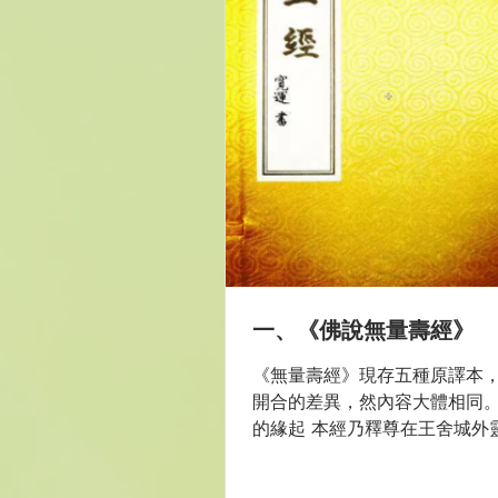
一、《佛說無量壽經》
《無量壽經》現存五種原譯本
開合的差異，然內容大體相同。 
的緣起 本經乃釋尊在王舍城外
宣說。爾時參與法會的有一萬
丘，比丘尼五百人，清信士七