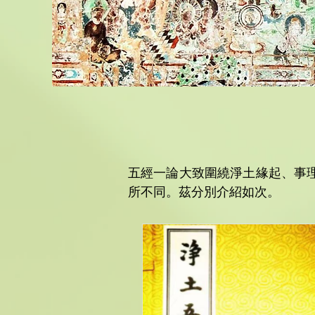
五經一論大致圍繞淨土緣起、事
所不同。茲分別介紹如次。