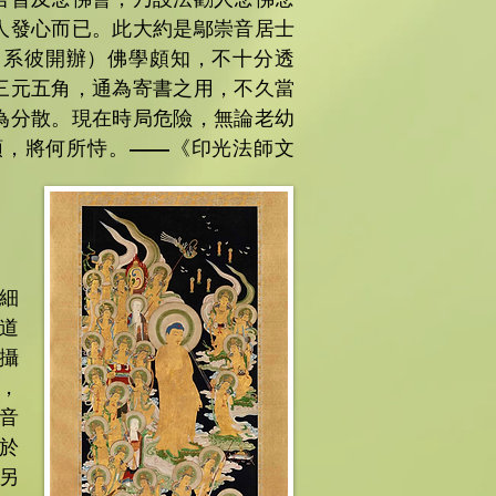
人發心而已。此大約是鄔崇音居士
，系彼開辦）佛學頗知，不十分透
三元五角，通為寄書之用，不久當
為分散。現在時局危險，無論老幼
頭，將何所恃。——《印光法師文
細
道
攝
，
音
於
另