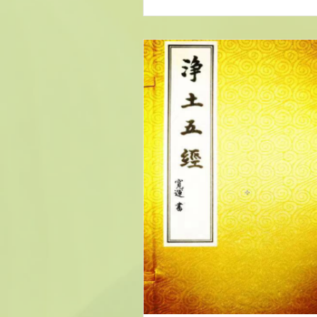
女五百人。與會的大比丘悉是
人物。又有普賢、文殊、彌勒
量無邊菩薩，皆來集會。...