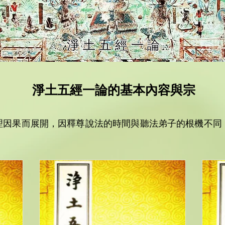
淨 土 五 經 一 論
淨土五經一論的基本內容與宗
理因果而展開，因釋尊說法的時間與聽法弟子的根機不同