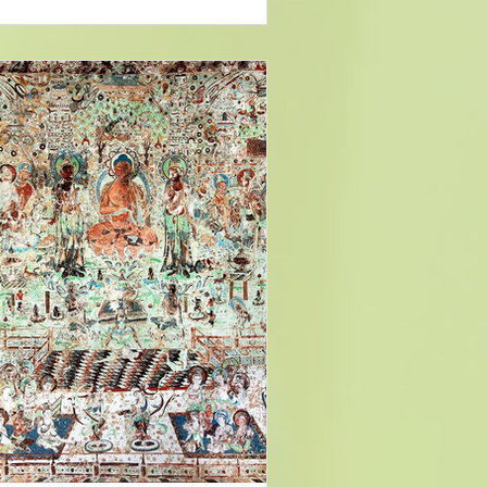
。又特開散善三福九品，指歸稱念佛
，懺悔往生，用作普度一切眾生之慈
。茲簡介如次。...