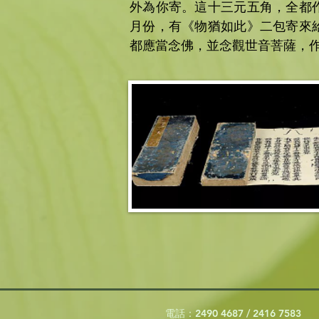
外為你寄。這十三元五角，全都
月份，有《物猶如此》二包寄來
都應當念佛，並念觀世音菩薩，
電話：2490 4687 / 2416 7583