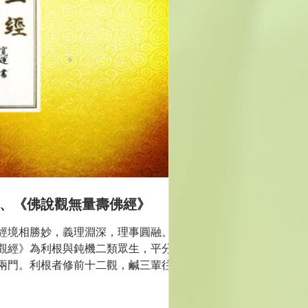
、《佛說觀無量壽佛經》
經境相勝妙，義理淵深，理事圓融。
觀經》為利根與鈍機二類眾生，平分勝
兩門。利根者修前十二觀，鹹三輩往
。鈍機者唯修十三觀(雜想觀)亦分三輩
品。指雜垢心即是阿彌陀佛不思議身