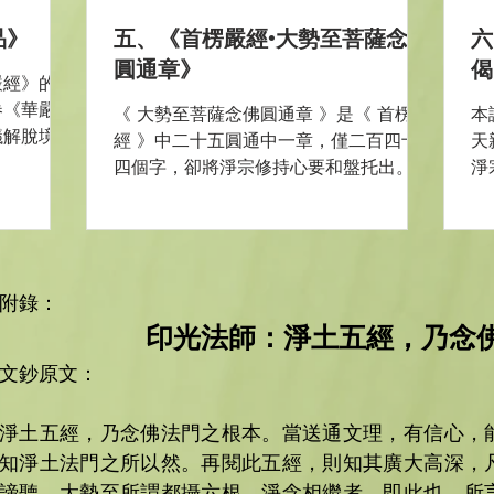
品》
五、《首楞嚴經•大勢至菩薩念佛
六
圓通章》
偈
嚴經》的別
卷《華嚴
《 大勢至菩薩念佛圓通章 》是《 首楞嚴
本
議解脫境界
經 》中二十五圓通中一章，僅二百四十
天
脫境界即佛
四個字，卻將淨宗修持心要和盤托出。《
淨
解脫境界為
首楞嚴經 》中二十五圓通章中，有兩個
明
(偈贊)為
圓通法門被特選，一是觀音的耳根圓通，
一
嚴經》為廣
二是勢至的根大圓通。這二大圓通特別地
分
排在最後，未按常規次序排列。如六根
文
(眼、耳、鼻、舌、...
狀
附錄：
印光法師：淨土五經，乃念
文鈔原文：
淨土五經，乃念佛法門之根本。當送通文理，有信心，
知淨土法門之所以然。再閱此五經，則知其廣大高深，
諦聽。大勢至所謂都攝六根，淨念相繼者，即此也。所