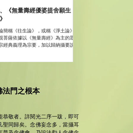
、《無量壽經優婆提舍願生
》
論簡稱《往生論》，或稱《淨土論》，
親菩薩依據以《無量壽經》為主的眾多
宗經典義理為宗要，加以歸納攝要說
，屬於宗經論。本論由兩部分組成：
、總說分，即五言偈頌是；二、解義
，即後面長行文是。 1.本論內容 本論
約義豐，備陳淨業修行方法，果德相
，以及西方淨土種種莊嚴功...
佛法門之根本
能恭敬者。詳閱光二序一跋，即可
凡聖同歸矣。念佛妄念多，當攝耳
言普及念佛會，乃設法勸人念佛念