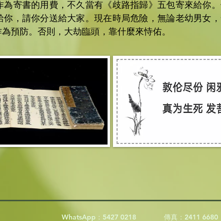
作為寄書的用費，不久當有《歧路指歸》五包寄來給你。
給你，請你分送給大家。現在時局危險，無論老幼男女，
作為預防。否則，大劫臨頭，靠什麼來恃佑。
WhatsApp：5427 0218
傳真：2411 6680