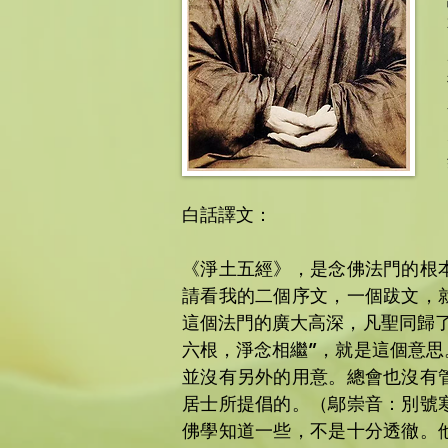
白話譯文：
《淨土五經》，是念佛法門的根
請看我的二個序文，一個跋文，
這個法門的廣大高深，凡聖同歸
六根，淨念相繼”，就是這個意
並沒有另外的用意。總會也沒有
居士所提倡的。（鄔崇音：別號
佛學知道一些，不是十分透徹。