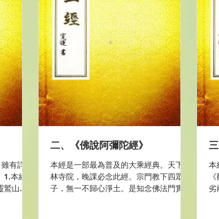
二、《佛說阿彌陀經》
三
，雖有詳略
本經是一部最為普及的大乘經典。天下叢
本
1.本經
林寺院，晚課必念此經。宗門教下四眾弟
《
靈鷲山中
子，無一不歸心淨土。是知念佛法門實乃
劣
二千大比
濟度九界眾生之神寶，圓頓上乘之妙法。
生
千人，清信
本經言簡意賅，無問自說，什公迻譯，古
九