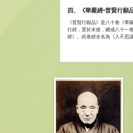
四、《華嚴經•普賢行願
《普賢行願品》是八十卷《華
行經，置於末後，總成八十一
經》。此卷經全名為《入不思
普賢行願品》。入者證入，解
境界。普賢行為能入，不思議
所入。西域相傳雲：普賢行願贊
略《華嚴經》，《大方廣佛華
普賢行願贊。賢首大師讚...