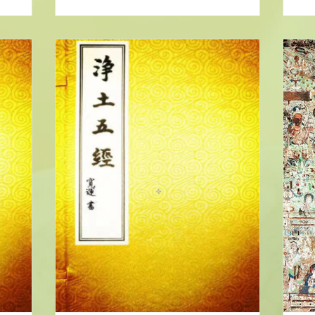
教團的中堅
今流通。 1.本經內容 釋尊在舍衛國祇樹
土
、賢護等無
給孤獨園，參與法會的有長老舍利弗等一
名
千二百五十比丘，文...
航