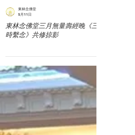
東林念佛堂
5月11日
東林念佛堂三月無量壽經晚《三
時繫念》共修掠影