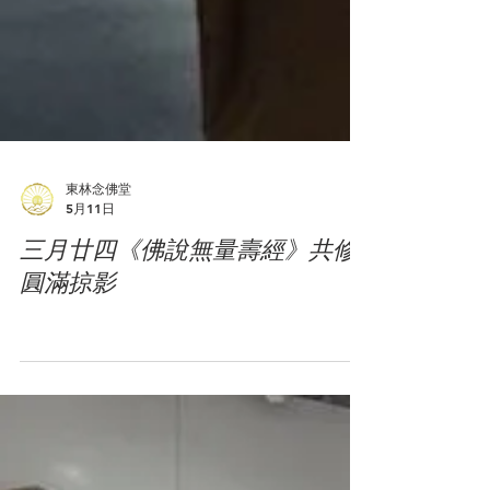
東林念佛堂
5月11日
三月廿四《佛說無量壽經》共修
圓滿掠影