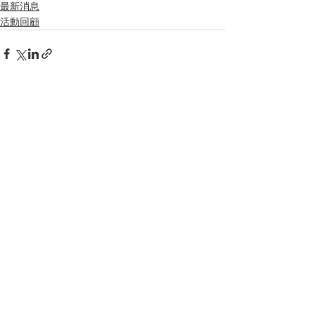
最新消息
活動回顧
留言
撰寫留言......
電話：2490 4687 /
2416 7583
傳真：2411 6680
WhatsApp：5427 0218
電郵：
tunglum1952@gmail.com