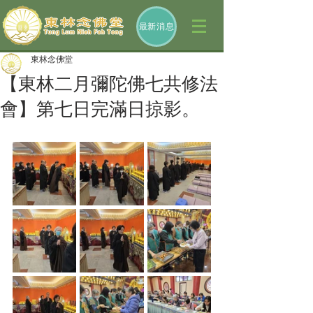
最新消息
東林念佛堂
【東林二月彌陀佛七共修法
會】第七日完滿日掠影。