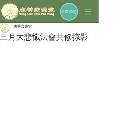
最新消息
東林念佛堂
三月大悲懺法會共修掠影