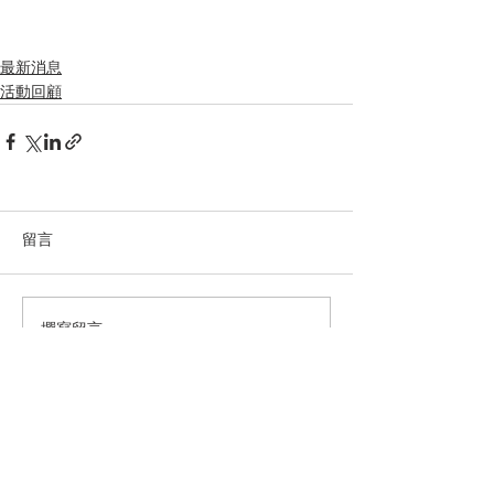
最新消息
活動回顧
留言
撰寫留言......
電話：2490 4687 /
2416 7583
傳真：2411 6680
WhatsApp：5427 0218