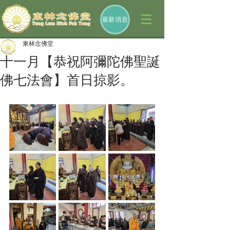
最新消息
東林念佛堂
十一月【恭祝阿彌陀佛聖誕
佛七法會】首日掠影。