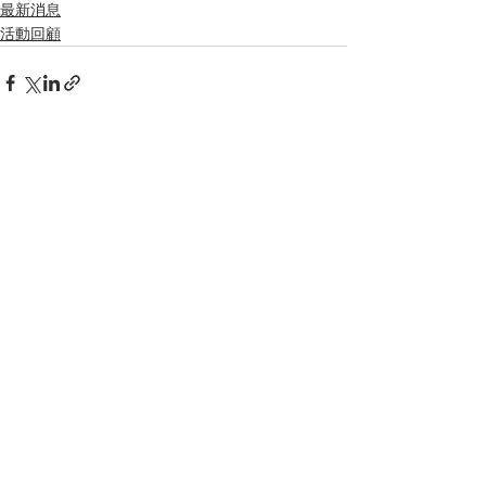
最新消息
活動回顧
留言
撰寫留言......
電話：2490 4687 /
2416 7583
傳真：2411 6680
WhatsApp：5427 0218
電郵：
tunglum1952@gmail.com