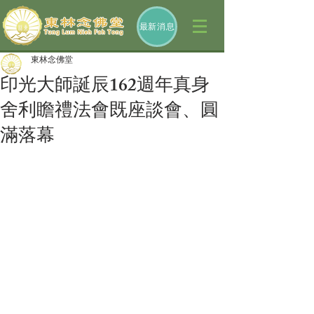
最新消息
東林念佛堂
印光大師誕辰162週年真身
舍利瞻禮法會既座談會、圓
滿落幕