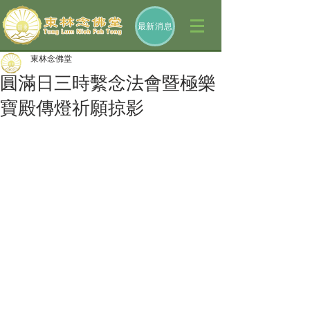
最新消息
東林念佛堂
圓滿日三時繫念法會暨極樂
寶殿傳燈祈願掠影