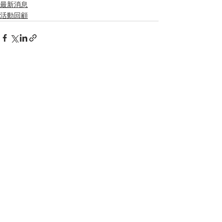
最新消息
活動回顧
留言
撰寫留言......
電話：2490 4687 /
2416 7583
傳真：2411 6680
WhatsApp：5427 0218
電郵：
tunglum1952@gmail.com