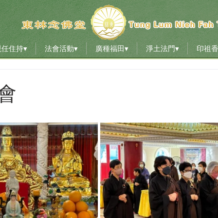
現任住持▾
法會活動▾
廣種福田▾
淨土法門▾
印祖
現任住持▾
法會活動▾
廣種福田▾
淨土法門▾
印祖
會