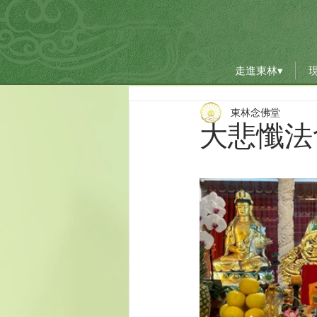
走進東林▾
走進東林▾
東林念佛堂
大悲懺法