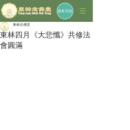
最新消息
東林念佛堂
東林四月《大悲懺》共修法
會圓滿