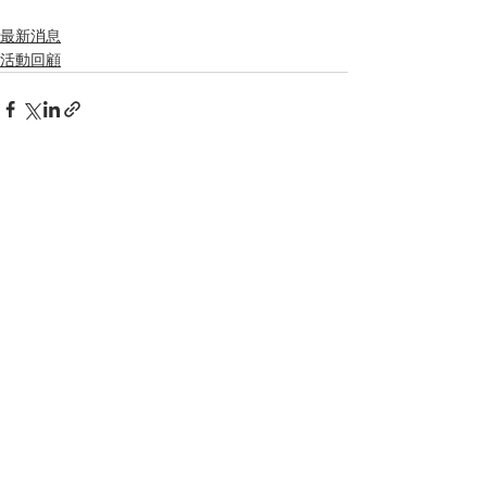
最新消息
活動回顧
留言
撰寫留言......
電話：2490 4687 /
2416 7583
傳真：2411 6680
WhatsApp：5427 0218