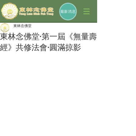
最新消息
東林念佛堂
東林念佛堂·第一屆《無量壽
經》共修法會·圓滿掠影