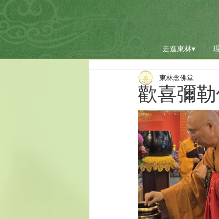
走進東林▾
走進東林▾
東林念佛堂
歡喜彌勒