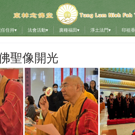
現任住持▾
法會活動▾
廣種福田▾
淨土法門▾
印祖
現任住持▾
法會活動▾
廣種福田▾
淨土法門▾
印祖
佛聖像開光