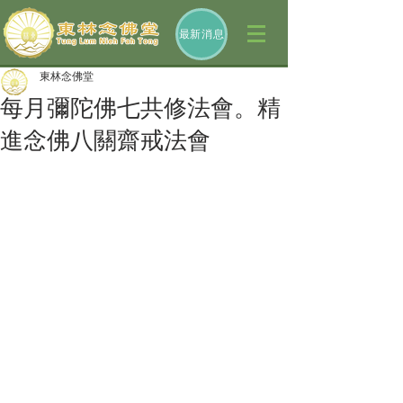
最新消息
東林念佛堂
每月彌陀佛七共修法會。精
進念佛八關齋戒法會