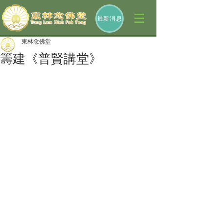
最新消息
東林念佛堂
籌建《普賢講堂》