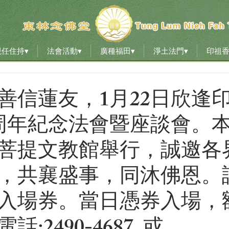
現任住持▾
法會活動▾
廣種福田▾
淨土法門▾
印祖
現任住持▾
法會活動▾
廣種福田▾
淨土法門▾
印祖
善信蓮友，1月22日欣逢
2周年紀念法會暨座談會。
菩提文教館舉行，誠邀各
，共襄盛事，同沐佛恩。
入場券。當日憑券入場，