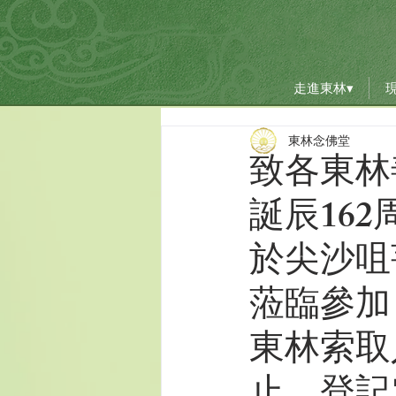
走進東林▾
走進東林▾
東林念佛堂
致各東林
誕辰16
於尖沙咀
蒞臨參加
東林索取