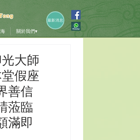
香海
關於我們▾
最新消息
香海
關於我們▾
印光大師
本堂假座
界善信
請蒞臨
額滿即