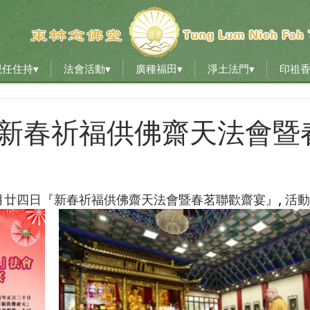
現任住持▾
法會活動▾
廣種福田▾
淨土法門▾
印祖
現任住持▾
法會活動▾
廣種福田▾
淨土法門▾
印祖
224新春祈福供佛齋天法會
月廿四日『新春祈福供佛齋天法會暨春茗聯歡齋宴』, 活動