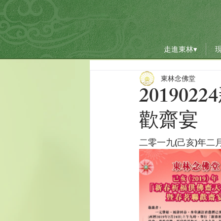
走進東林▾
走進東林▾
東林念佛堂
20190
歡齋宴
二零一九(己亥)年二