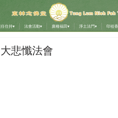
現任住持▾
法會活動▾
廣種福田▾
淨土法門▾
印祖
現任住持▾
法會活動▾
廣種福田▾
淨土法門▾
印祖
08 大悲懺法會