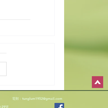
電郵：
tunglum1952@gmail.com
29號