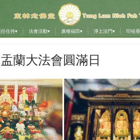
現任住持▾
法會活動▾
廣種福田▾
淨土法門▾
印祖
現任住持▾
法會活動▾
廣種福田▾
淨土法門▾
印祖
822 盂蘭大法會圓滿日