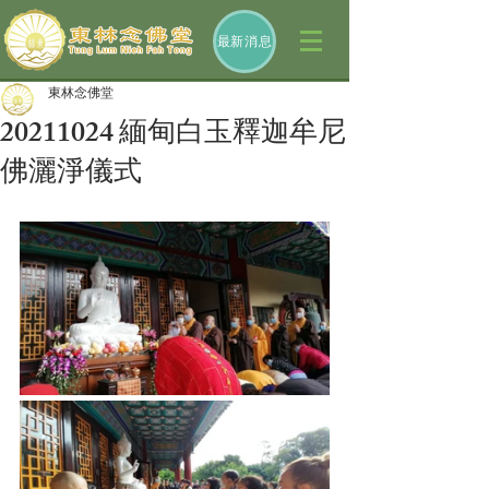
最新消息
東林念佛堂
20211024 緬甸白玉釋迦牟尼
佛灑淨儀式