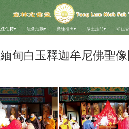
現任住持▾
法會活動▾
廣種福田▾
淨土法門▾
印祖
現任住持▾
法會活動▾
廣種福田▾
淨土法門▾
印祖
024 緬甸白玉釋迦牟尼佛聖