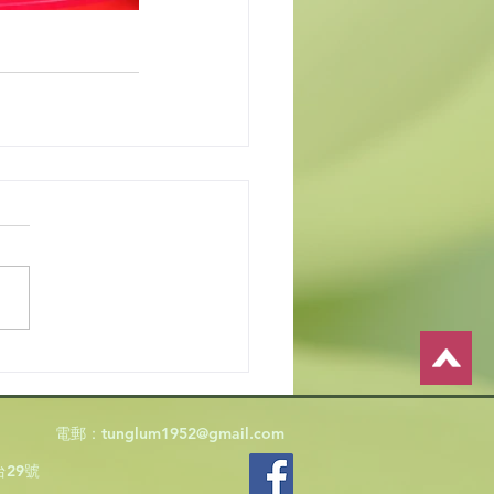
電郵：
tunglum1952@gmail.com
29號