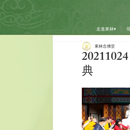
走進東林▾
走進東林▾
東林念佛堂
20211
典