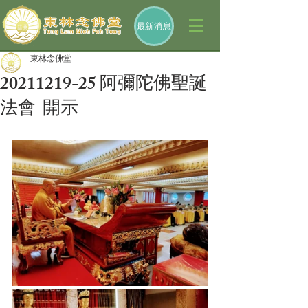
最新消息
東林念佛堂
20211219-25 阿彌陀佛聖誕
法會-開示