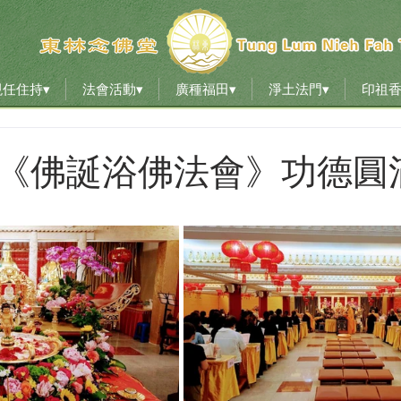
現任住持▾
法會活動▾
廣種福田▾
淨土法門▾
印祖
現任住持▾
法會活動▾
廣種福田▾
淨土法門▾
印祖
508《佛誕浴佛法會》功德圓