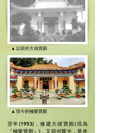
▲
以前的大雄寶殿
▲
現今的極樂寶殿
翌年(1953)，修建大雄寶殿(現為
『極樂寶殿』)，又得何耀光，黃炎