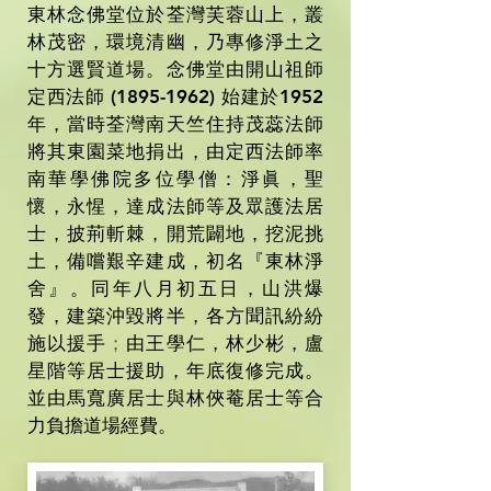
東林念佛堂位於荃灣芙蓉山上，叢
林茂密，環境清幽，乃專修淨土之
十方選賢道場。念佛堂由開山祖師
定西法師
(1895-1962)
始建於1952
年，當時荃灣南天竺住持茂蕊法師
將其東園菜地捐出，由定西法師率
南華學佛院多位學僧：淨眞，聖
懷，永惺，達成法師等及眾護法居
士，披荊斬棘，開荒闢地，挖泥挑
土，備嚐艱辛建成，初名『東林淨
舍』。同年八月初五日，山洪爆
發，建築沖毀將半，各方聞訊紛紛
施以援手
；
由王學仁，林少彬，盧
星階等居士援助，年底復修完成。
並由馬寬廣居士與林俠菴居士等合
力負擔道場經費。