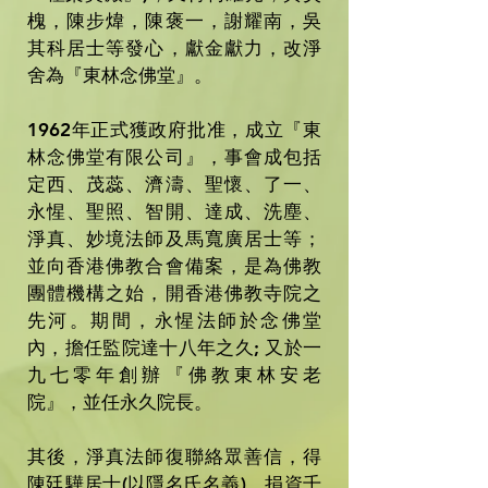
槐，陳步煒，陳褒一，謝耀南，吳
其科居士等發心，獻金獻力，改淨
舍為『東林念佛堂』。
1962年正式獲政府批准，成立『東
林念佛堂有限公司』，事會成包括
定西、茂蕊、濟濤、聖懷、了一、
永惺、聖照、智開、達成、洗塵、
淨真、妙境法師及馬寬廣居士等；
並向香港佛教合會備案，是為佛教
團體機構之始，開香港佛教寺院之
先河。期間，永惺法師於念佛堂
內，擔任監院達十八年之久; 又於一
九七零年創辦『佛教東林安老
院』，並任永久院長。
其後，淨真法師復聯絡眾善信，得
陳廷驊居士(以隱名氏名義)，捐資千