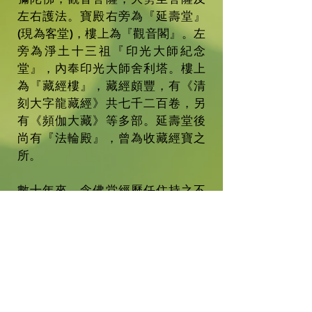
左右護法。寶殿右旁為『延壽堂』
(現為客堂)，樓上為『觀音閣』。左
旁為淨土十三祖『印光大師紀念
堂』，內奉印光大師舍利塔。樓上
為『藏經樓』，藏經頗豐，有《清
刻大字龍藏經》共七千二百卷，另
有《頻伽大藏》等多部。延壽堂後
尚有『法輪殿』，曾為收藏經寶之
所。
數十年來，念佛堂經歷任住持之不
斷弘化發展，規模初具，道場清
淨，信眾虔誠，遠承盧山慧遠之
風，提倡念佛，老實修行。 2009年
初，聖懷法師圓寂前殷切託付寬運
法師管理念佛堂一切事務，董事會
同仁遂一致公推為第十任方丈；為