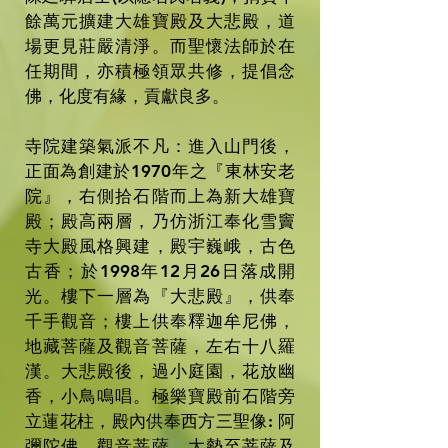
餘萬元擴建大雄寶殿及大悲殿，道
場更見莊嚴清淨。而聖懷法師於在
任期間，亦積極領眾共修，提倡念
佛，化度有緣，貢獻良多。
寺院建築氣派不凡：進入山門後，
正面為創建於1970年之『東林安老
院』，右側拾石階而上為新大雄寶
殿；殿高兩層，乃仿浙江奉化雪竇
寺大殿風格興建，殿宇巍峨，古色
古香；於1998年12月26日落成開
光。樓下一層為『大悲殿』，供奉
千手觀音；樓上供奉釋迦牟尼佛，
地藏菩薩及觀音菩薩，左右十八羅
漢。大悲殿後，過小庭園，花放幽
香，小鳥鳴唱。極樂寶殿前石階旁
立蓮花柱，殿內供奉西方三聖像: 阿
彌陀佛，觀音菩薩，大勢至菩薩及