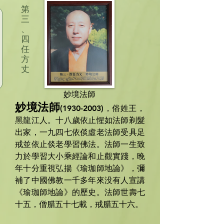
第
三
、
四
任
方
丈
妙境法師
妙境法師
(1930-2003)
，俗姓王，
黑龍江人。十八歲依止惺如法師剃髮
出家，一九四七依倓虛老法師受具足
戒並依止倓老學習佛法。法師一生致
力於學習大小乘經論和止觀實踐，晚
年十分重視弘揚《瑜珈師地論》，彌
補了中國佛教一千多年來没有人宣講
《瑜珈師地論》的歷史。法師世壽七
十五，僧腊五十七載，戒腊五十六。