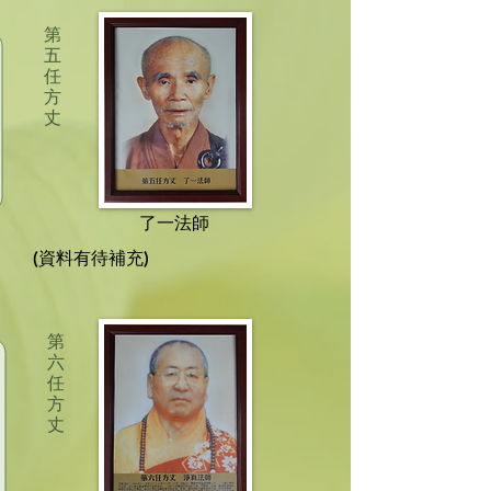
第
五
任
方
丈
了一法師
(資料有待補充)
第
六
任
方
丈