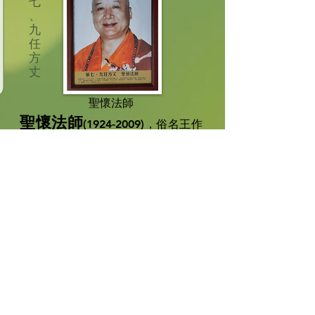
七
、
九
任
方
丈
聖懷法師
聖懷法師
(1924-2009)
，俗名王作
卿，東北吉林省人士，歷任香港弘化
蓮社社長，東林念佛堂住持，畢生勤
修苦學，戒行嚴持，慈悲喜捨，弘法
利生，普施有緣，四眾欽仰，法師世
壽八十有六，僧腊六十七，戒腊六十
七。
第
八
任