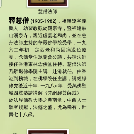
慧僧法師
釋慧僧
(1905-1982)
，祖籍遼寧義
縣人，幼習教觀於觀宗寺，暨福建鼓
山湧泉寺，親近虛雲老和尚，並在慈
舟法師主持的華嚴佛學院受學，一九
六二年初，定西老和尚因病退位療
養，念佛堂住眾開會公議，共請法師
接任香港東林念佛堂住持。慧僧法師
乃辭退佛學院主講，赴港就任。由香
港到檳城，在佛學院任主講，講經靜
修先後近十年. 一九八
○
年，受萬佛聖
城四眾恭請講解《梵網經菩薩戒》，
於法界佛教大學之典南堂，中西人士
聽者踴躍，法筵之盛，尤為稀有，世
壽七十八歲。