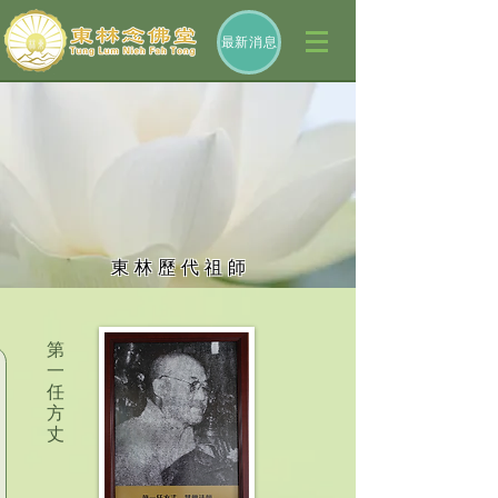
最新消息
東 林 歷 代 祖 師
第
一
任
方
丈