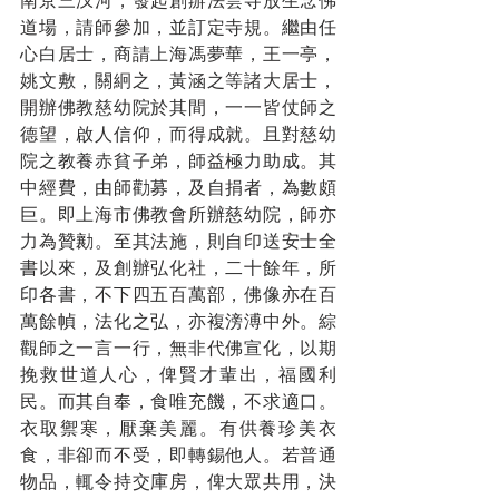
南京三汊河，發起創辦法雲寺放生念佛
道場，請師參加，並訂定寺規。繼由任
心白居士，商請上海馮夢華，王一亭，
姚文敷，關絅之，黃涵之等諸大居士，
開辦佛教慈幼院於其間，一一皆仗師之
德望，啟人信仰，而得成就。且對慈幼
院之教養赤貧子弟，師益極力助成。其
中經費，由師勸募，及自捐者，為數頗
巨。即上海市佛教會所辦慈幼院，師亦
力為贊勷。至其法施，則自印送安士全
書以來，及創辦弘化社，二十餘年，所
印各書，不下四五百萬部，佛像亦在百
萬餘幀，法化之弘，亦複滂溥中外。綜
觀師之一言一行，無非代佛宣化，以期
挽救世道人心，俾賢才輩出，福國利
民。而其自奉，食唯充饑，不求適口。
衣取禦寒，厭棄美麗。有供養珍美衣
食，非卻而不受，即轉錫他人。若普通
物品，輒令持交庫房，俾大眾共用，決