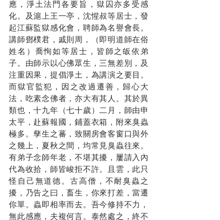
應，淨土法門各要旨，獄囚亦多受感
化。及滬上王一亭，沈惺叔等居士，發
起江蘇監獄感化會，聘師為名譽會長。
講師鄧樸君，戚則周，（即明道師在俗
姓名）喬恂如等居士，皆師之皈依弟
子。由師示以心佛眾生，三無差別，及
注重因果，提倡淨土，為講演之要目。
而獄官監犯，因之改過遷善，歸心大
法，吃素念佛者，亦大有其人。其於異
類也，十九年（七十歲）二月，師由申
太平，赴蘇報國，鋪蓋衣箱，附來臭蟲
極多。孳生之蕃，致關房會客窗口與外
之幾上，夏秋之間，均常見臭蟲往來。
有弟子念師年老，不堪其擾，屢請入內
代為收拾，師皆峻拒不許。且雲，此只
怪自己無道德。古高僧，不耐臭蟲之
擾，乃告之曰，畜生，你來打差，當遷
你單。蟲即相率而去。吾今修持不力，
無此感應，夫複何言。泰然處之，終不