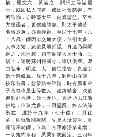
橋，屈文六，黃涵之，關絅之等諸居
士，或因私人問道，或因社會慈善，有
所諮詢，亦時蒞太平，向師請益。至各
方投函者，更僕難勝數。則太平蘭若，
名傳遐邇，亦自師顯。至民十七年（六
十八歲）師因厭交通太便，信劄太多，
人事太繁，急欲覓地歸隱。真達乃與關
絅之，沈惺叔，趙雲韶諸大居士商。三
居士，遂將蘇州報國寺，舉以供養。即
由弘傘，明道二人，前往接管，真達以
數千圓修葺。故十八年，師離山在滬，
校印各書，急欲結束歸隱，時有廣東弟
子黃筱偉居士等數人，建築精舍，決欲
迎師赴香港，師已允往。真達乃以江浙
佛地，信眾尤多，一再堅留。終以法緣
所在，遂於十九年（七十歲）二月往
蘇，即就報國掩關。先是木瀆靈岩，真
達請示於師，立為十方專修淨業道場，
一切規約章程，悉秉師志而定。三四年