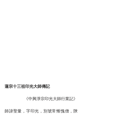
蓮宗十三祖印光大師傳記
	《中興淨宗印光大師行業記》
師諱聖量，字印光，別號常慚愧僧，陝