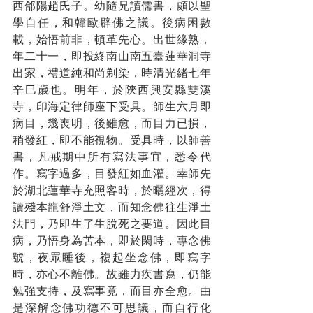
西郃陽趙氏子。幼隨兄讀儒書，頗以聖
學自任，和韓歐辟佛之議。後病困數
載，始悟前非，頓革先心。出世緣熟，
年二十一，即投終南山南五臺蓮華洞寺
出家，禮道純和尚剃染，時清光緒七年
辛巳歲也。明年，於陝西興安縣雙溪
寺，印海定律師座下受具。師生六月即
病目，幾喪明，後雖愈，而目力已損，
稍發紅，即不能視物。受具時，以師善
書，凡戒期中所有寫法事宜，悉令代
作。寫字過多，目發紅如血灌。幸師先
於湖北蓮華寺充照客時，於曬經次，得
讀殘本龍舒淨土文，而知念佛往生淨土
法門，乃即生了生脫死之要道。因此目
病，乃悟身為苦本，即於閑時，專念佛
號，夜眾睡後，複起坐念佛，即寫字
時，亦心不離佛。故雖力疾書寫，仍能
勉強支持，及寫事竟，而目亦全愈。由
是深解念佛功德不可思議，而自行化