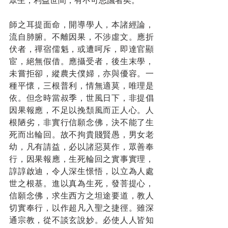
眾生，利益世間，有不可思議者矣。
師之耳提面命，開導學人，本諸經論，
流自肺腑。不離因果，不涉虛文。應折
伏者，禪宿儒魁，或遭呵斥，即達官顯
宦，絕無假借。應攝受者，後生末學，
未嘗拒卻，縱農夫僕婦，亦與優容。一
種平懷，三根普利，情無適莫，唯理是
依。但念時當叔季，世風日下，非提倡
因果報應，不足以挽頹風而正人心。人
根陋劣，非實行信願念佛，決不能了生
死而出輪回。故不拘貴賤賢愚，男女老
幼，凡有請益，必以諸惡莫作，眾善奉
行，因果報應，生死輪回之實事實理，
諄諄啟迪，令人深生憬悟，以立為人處
世之根基。進以真為生死，發菩提心，
信願念佛，求生西方之坦途要道，教人
切實奉行，以作超凡入聖之捷徑。雖深
通宗教，從不談玄說妙。必使人人皆知