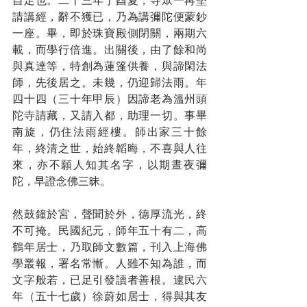
自足也。二十三年丁酉夏，寺眾一再堅
請講經，辭不獲已，乃為講彌陀便蒙鈔
一座。畢，即於珠寶殿側閉關，兩期六
載，而學行倍進。出關後，由了餘和尚
與真達等，特創為蓮篷供養，與諦閑法
師，先後居之。未幾，仍迎歸法雨。年
四十四（三十年甲辰）因諦老為溫州頭
陀寺請藏，又請入都，助理一切。事畢
南旋，仍住法雨經樓。師出家三十餘
年，終清之世，始終韜晦，不喜與人往
來，亦不願人知其名字，以期晝夜彌
陀，早證念佛三昧。
然鼓鐘於宮，聲聞於外，德厚流光，終
不可掩。民國紀元，師年五十有二，高
鶴年居士，乃取師文數篇，刊入上海佛
學叢報，署名常慚。人雖不知為誰，而
文字般若，已足引發讀者善根。逮民六
年（五十七歲）徐蔚如居士，得與其友