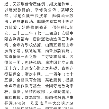
退，又頒驅僧奪產條例，期次第剝奪，
以達滅教目的。幸條例公佈，某即交
卸，得趙次隴部長接篆，師特函呈設
法，遂無形取消。繼囑焦易堂居士等鼎
力斡旋，始將條例修正，僧侶得以苟
安。二十二三年（七十三四歲）安徽阜
陽古刹資福寺，唐尉遲敬德造供三佛存
焉，全寺為學校佔據。山西五臺碧山寺
廣濟茅篷，橫遭厄運。兩皆涉訟官廳，
當道偏聽一面之辭，二寺幾將廢滅。各
得師一函，忽轉視聽。廣濟因此立定真
正十方，永遠安心辦道之基礎。資福亦
從茲保全，漸次中興。二十四年（七十
五歲）全國教育會議，某教廳長，提議
全國寺產作教育基金，全國寺廟改為學
校。議決，呈請內政部，大學院備案。
報端揭載，群為震驚。時由佛教會理事
長圓瑛法師，及常務理事大悲明道諸