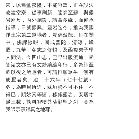
來，以舊堂狹隘，不能容眾，正在設法
改建堂寮，從事刷新。適師至蘇，與靈
岩咫尺，內外施設，請益多緣，而仰承
指導，日就振興。靈岩迄今，推為我國
淨土宗第二道場者，豈偶然哉。師在關
中，佛課餘暇，圓成普陀，清涼，峨
眉，九華，各志之修輯，及函複弟子學
人問法。今四山志，已早出版流通，函
答諸文亦已有文鈔續編印行，多為師至
蘇以後之所賜者，可謂恒順眾生，無有
疲厭者矣。逮二十六年（七十七歲）
冬，為時局所迫，蘇垣勢不可不住，不
得已，順妙真等請，移錫靈岩。安居才
滿三載，孰料智積菩薩顯聖之刹，竟為
我師示寂歸真之地耶。