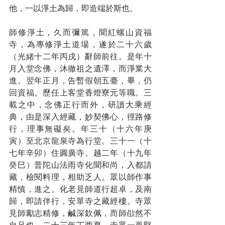
他，一以淨土為歸，即造端於斯也。
師修淨土，久而彌篤，聞紅螺山資福
寺，為專修淨土道場，遂於二十六歲
（光緒十二年丙戌）辭師前往。是年十
月入堂念佛，沐徹祖之遺澤，而淨業大
進。翌年正月，告暫假朝五臺，畢，仍
回資福。歷任上客堂香燈寮元等職。三
載之中，念佛正行而外，研讀大乘經
典，由是深入經藏，妙契佛心，徑路修
行，理事無礙矣。年三十（十六年庚
寅）至北京龍泉寺為行堂。三十一（十
七年辛卯）住圓廣寺。越二年（十九年
癸巳）普陀山法雨寺化聞和尚，入都請
藏，檢閱料理，相助乏人。眾以師作事
精慎，進之。化老見師道行超卓，及南
歸，即請伴行，安單寺之藏經樓。寺眾
見師勵志精修，鹹深欽佩，而師欿然不