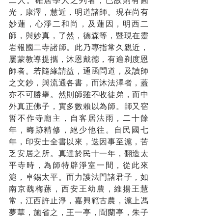
二人。確居學人之列者，已故則有圓
光，康澤，慧近，明道諸師。現在尚有
妙蓮，心淨二和尚，及蓮因，明西二
師，與妙真，了然，德森等，暨現在靈
岩報國二寺諸師。此乃專指常久親近，
屢蒙教導提攜，沐恩戴德，有逾剃度恩
師者。若隨緣請益，通函問道，及讀師
之文鈔，與流通各書，而沐法澤者，蓋
亦不可勝舉。然則師雖不收徒弟，而中
外真正佛子，實多數賴以為師。師又宿
誓不作寺廟主，自客居法雨，二十餘
年，晦跡精修，絕少他往。自民國七
年，印安士全書以來，迭因事至滬，苦
乏安居之所。真達於民十一年，翻造太
平寺時，為師特辟淨室一間，從此來
滬，卓錫太平。而力護法門諸君子，如
南京魏梅蓀，西安王幼農，維揚王慧
常，江西許止淨，嘉興範古農，滬上馮
夢華，施省之，王一亭，聞蘭亭，朱子