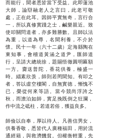
而能行，聞者悉皆當下受益。此即蓮池
大師，論辯融老人之言曰，此老可敬
處，正在此耳。因師平實無奇，言行合
一，所以真修實踐之士，鹹樂親近。致
使叩關問道者，亦多難勝數。且師以法
為重，以道為尊，名聞利養，不介於
懷。民十一年（六十二歲）定海縣陶在
東知事，會稽道黃涵之道尹，匯師道
行，呈請大總統徐，題賜悟徹圓明匾額
一方。齎送普陀，香花供養，極盛一
時。緇素欣羡，師則若罔聞知。有叩之
者，答以虛空樓閣，自無實德，慚愧不
已，榮從何來等語。當今競尚浮誇之
秋，而澹泊如師，實足挽既倒之狂瀾，
作中流之砥柱，若道若俗，獲益良多。
師儉以自奉，厚以待人。凡善信男女，
供養香敬，悉皆代人廣種福田，用於流
通經籍，與救濟饑貧。但權衡輕重，先