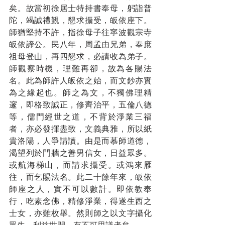
矣。故當初徐居士特持書奉母，躬詣普
陀，竭誠禮覲，懇求攝受，皈依座下。
師猶堅持不許，指徐母子往寧波觀宗寺
皈依諦公。民八年，周孟由兄弟，奉庶
祖母登山，再四懇求，必請收為弟子。
師觀察時機，理難再卻，故為各賜法
名。此為師許人皈依之始，而文鈔亦實
為之緣起也。師之為文，不獨佛理精
邃，即格致誠正，修齊治平，五倫八德
等，儒門經世之道，不背於淨業三福
者，亦必發揮盡致，文義典雅，所以紙
貴洛陽，人爭請讀。由是而慕師道德，
渴望列於門牆之善男信女，日益眾多。
或航海梯山，而請求攝受。或鴻來雁
往，而乞賜法名。此二十餘年來，皈依
師座之人，實不可以數計。即依教奉
行，吃素念佛，精修淨業，得遂生西之
士女，亦難枚舉。然則師之以文字攝化