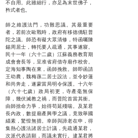
不自用。此雖細行，亦足為末世佛子，
矜式者也。
師之維護法門，功難思議。其最重要
者，若前次歐戰時，政府有移德僑駐普
陀之議。師恐有礙大眾清修，特函囑陳
錫周居士，轉托要人疏通，其事遂寢。
民十一年（六十二歲）江蘇義務教育期
成會會長等，呈准省府借寺廟作校舍。
定海知事陶在東，函師挽救。師即函請
王幼農，魏梅蓀二居士設法，並令妙蓮
和尚奔走，遂蒙當局明令保護。十六年
（六十七歲）政局初更，寺產毫無保
障，幾伏滅教之禍，而普陀首當其衝。
由師捨命力爭，始得苟延殘喘。及某君
長內政，數提廟產興學之議，竟致舉國
緇素，驚惶無措。幸師與諦老在申，得
集熱心護法諸居士計議，先疏通某君，
次派代表請願，而議未實行。逮某君將