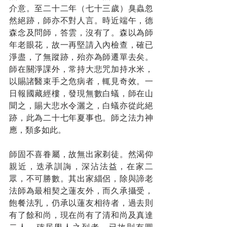
介意。至二十二年（七十三歲）臭蟲忽
然絕跡，師亦不對人言。時近端午，德
森念及問師，答雲，沒有了。森以為師
年老眼花，故一再堅請入內檢查，確已
淨盡，了無蹤跡，殆亦為師遷單去矣。
師在關淨課外，常持大悲咒加持水米，
以賜諸醫束手之危病者，輒見奇效。一
日報國藏經樓，發現無數白蟻，師在山
聞之，賜大悲水令灑之，白蟻亦從此絕
跡，此為二十七年夏事也。師之法力神
應，類多如此。
師固不喜眷屬，故無出家剃徒。然渴仰
親近，迭承訓誨，深沾法益，在家二
眾，不可勝數。其出家緇侶，除與諦老
法師為最相契之蓮友外，而久承攝受，
飽餐法乳，仍承以蓮友相待者，過去則
有了餘和尚，現在尚有了清和尚及真達