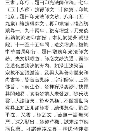
三書，印行，題曰印光法師信稿。七年
（五十八歲）搜得師文二十餘篇，印於
北京，題曰印光法師文鈔。八年（五十
九歲）複搜得師文，再印續編，繼合初
續為一。九十兩年，複有增益，乃先後
鉛鑄於商務印書館，木刻於揚州藏經
院。十一至十五年間，迭次增廣，複於
中華書局印行，題曰增廣印光法師文
鈔。夫文以載道，師之文鈔流通，而師
之道化遂滂浹於海內。如淨土決疑論，
宗教不宜混濫論，及與大興善寺體安和
尚書等，皆言言見諦，字字歸宗，上符
佛旨，下契生心，發揮禪淨奧妙，抉擇
其間難易，實有發前人未發處。徐氏跋
雲，大法陵夷，於今為極，不圖當世尚
有具正知正見如師者，續佛慧命，於是
乎在。又雲，師之文，蓋無一語無來
歷，深入顯出，妙契時機，誠末法中應
病良藥。可謂善識法要，竭忱傾仰者