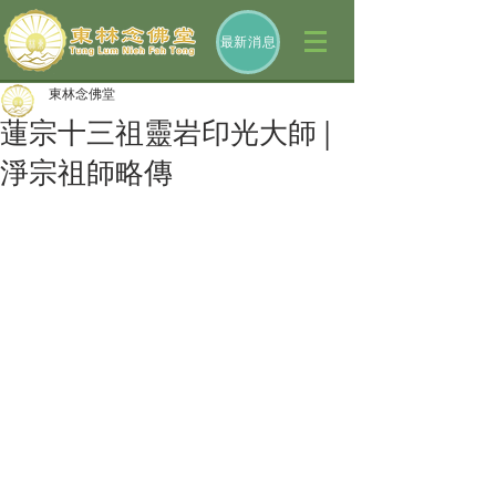
最新消息
東林念佛堂
蓮宗十三祖靈岩印光大師 |
淨宗祖師略傳