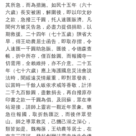
其所急，而為措施。如民十五年（六十
六歲）長安被困，解圍後，即以印文鈔
之款，急撥三千圓，托人速匯賑濟。凡
聞何方被災告急，必盡力提倡捐助，以
期救援。二十四年（七十五歲）陝省大
旱，得王幼農居士函告，即取存摺，令
人速匯一千圓助急賑。匯後，令德森查
帳，折中所存，僅百餘圓。而報國寺一
切需用，全賴維持，亦不介意。二十五
年（七十六歲）應上海護國息災法會說
法時，聞綏遠災情嚴重，即對眾發表，
以當時一千餘人皈依求戒等香敬，計洋
二千九百餘圓，盡數捐去，再自撥原存
印書之款一千圓為倡。及回蘇，眾在車
站迎接，請師上靈岩一觀近年景象。猶
急往報國，取折飭匯訖，而後伴眾登
山。師之導眾救災，己饑己溺之深心，
類皆如是。魏梅蓀，王幼農等居士，在