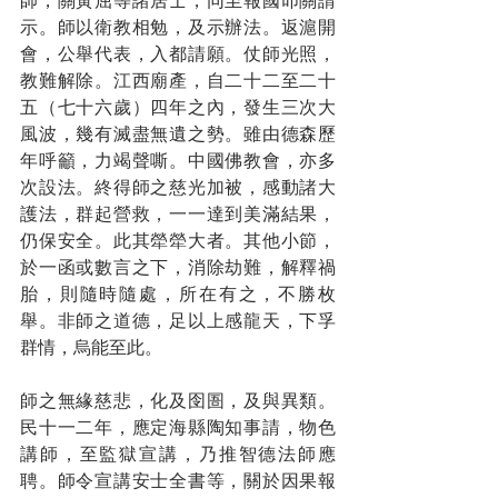
師，關黃屈等諸居士，同至報國叩關請
示。師以衛教相勉，及示辦法。返滬開
會，公舉代表，入都請願。仗師光照，
教難解除。江西廟產，自二十二至二十
五（七十六歲）四年之內，發生三次大
風波，幾有滅盡無遺之勢。雖由德森歷
年呼籲，力竭聲嘶。中國佛教會，亦多
次設法。終得師之慈光加被，感動諸大
護法，群起營救，一一達到美滿結果，
仍保安全。此其犖犖大者。其他小節，
於一函或數言之下，消除劫難，解釋禍
胎，則隨時隨處，所在有之，不勝枚
舉。非師之道德，足以上感龍天，下孚
群情，烏能至此。
師之無緣慈悲，化及囹圄，及與異類。
民十一二年，應定海縣陶知事請，物色
講師，至監獄宣講，乃推智德法師應
聘。師令宣講安士全書等，關於因果報