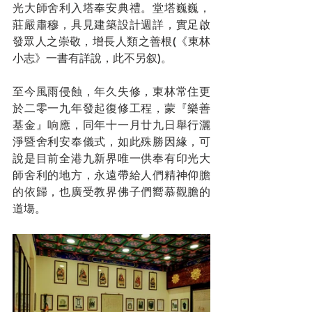
光大師舍利入塔奉安典禮。堂塔巍巍，
莊嚴肅穆，具見建築設計週詳，實足啟
發眾人之崇敬，增長人類之善根(《東林
小志》一書有詳說，此不另叙)。
至今風雨侵蝕，年久失修，東林常住更
於二零一九年發起復修工程，蒙『樂善
基金』响應，同年十一月廿九日舉行灑
淨暨舍利安奉儀式，如此殊勝因緣，可
說是目前全港九新界唯一供奉有印光大
師舍利的地方，永遠帶給人們精神仰膽
的依歸，也廣受教界佛子們嚮慕觀膽的
道塲。