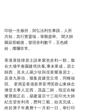
印祖一生修持，與弘法利生事蹟，人所
共知，其行實靈瑞，筆難盡舉。 聞大師
圓寂茶毗後，發現舍利數千，五色繽
紛，燦爛非常。 
香港黃筱煒居士請來紫色舍利一顆，擬
在大埔半春園建塔供養,事未果成，居士
歸西，其夫人羅少珍與侄黃耀蓀居士，
及港九善信，擬集資建堂立塔，同種福
田。 更商妥香港新界荃灣芙蓉山東林念
佛堂主事人定西，茂蕊二師，指定在極
樂寶殿正右，築建蓮宗十三祖印光大師
紀念堂舍利塔，歷時三載，始克完成，
終於庚子年農曆十一月初一日，舉行印