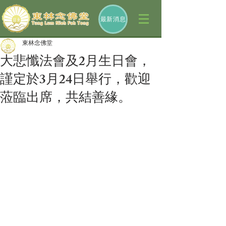
最新消息
東林念佛堂
大悲懺法會及2月生日會，
謹定於3月24日舉行，歡迎
蒞臨出席，共結善緣。