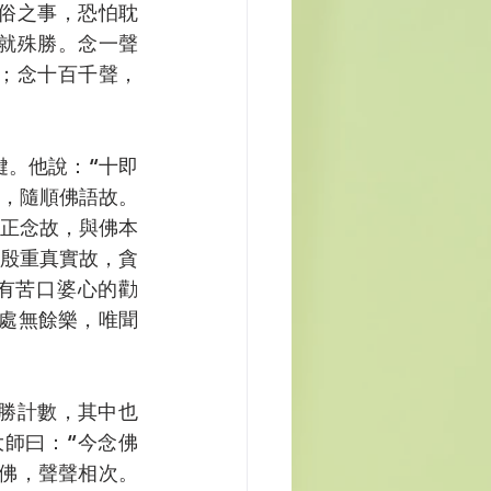
俗之事，恐怕耽
就殊勝。念一聲
；念十百千聲，
，隨順佛語故。
正念故，與佛本
殷重真實故，貪
有苦口婆心的勸
處無餘樂，唯聞
師曰：“今念佛
陀佛，聲聲相次。