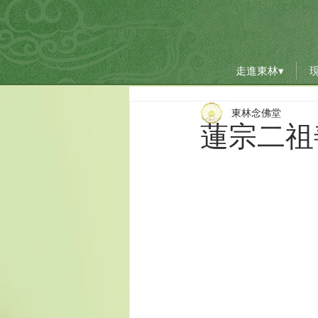
走進東林▾
走進東林▾
東林念佛堂
蓮宗二祖