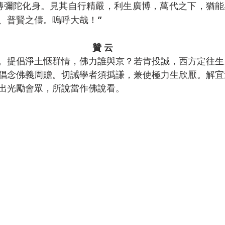
傳彌陀化身。見其自行精嚴，利生廣博，萬代之下，猶能
、普賢之儔。嗚呼大哉！”
贊 云
。提倡淨土愜群情，佛力誰與京？若肯投誠，西方定往生
倡念佛義周贍。切誡學者須撝謙，兼使極力生欣厭。解宜
出光勵會眾，所說當作佛說看。