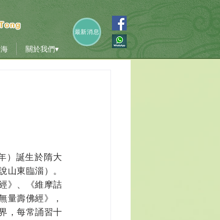
香海
關於我們▾
最新消息
香海
關於我們▾
1年）誕生於隋大
說山東臨淄）。
經》、《維摩詰
無量壽佛經》，
界，每常誦習十