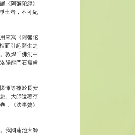
誦《阿彌陀經》
淨土者，不可紀
用來寫《阿彌陀
相而引起願生之
。敦煌千佛洞中
洛陽龍門石窟盧
子懷惲等瘞於長安
怠。大師遺著存
卷，《法事贊》
。我國蓮池大師