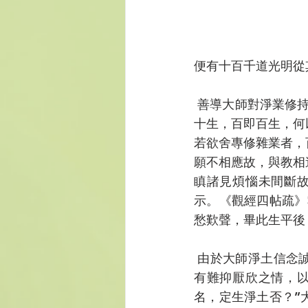
便有十百千道光明從
 善導大師對淨業修持，特重專精，認為能否做到專精，是決定能否往生的關鍵。他說：“十即
十生，百即百生，何
若欲舍專修雜業者，
願不相應故，與教相
瞋諸見煩惱未間斷
示。《觀經四帖疏》
愁歎聲，畢此生平後
 由於大師淨土信念誠摯，德業隆盛，故四眾弟子受其感化，而歸心淨土者不勝計數，其中也
有難抑厭欣之情，
名，定生淨土否？”