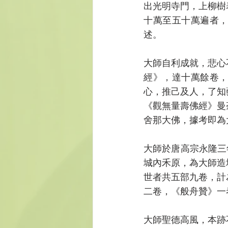
出光明寺門，上柳樹
十萬至五十萬遍者
述。
大師自利成就，悲心
經》，達十萬餘卷
心，推己及人，了知
《觀無量壽佛經》曼
舍那大佛，據考即為
大師於唐高宗永隆三
城內禾原，為大師造
世者共五部九卷，計
二卷，《般舟贊》一
大師聖德高風，本跡