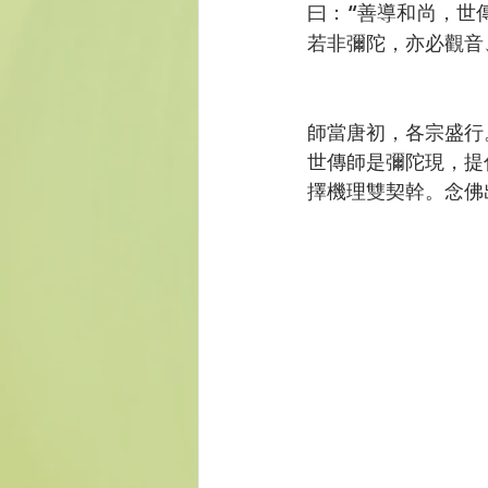
曰：“善導和尚，世
若非彌陀，亦必觀音
師當唐初，各宗盛行
世傳師是彌陀現，提
擇機理雙契幹。念佛