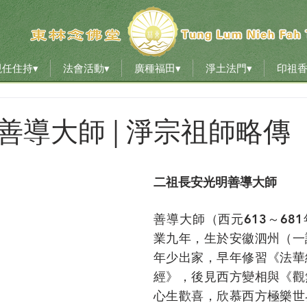
現任住持▾
法會活動▾
廣種福田▾
淨土法門▾
印祖
現任住持▾
法會活動▾
廣種福田▾
淨土法門▾
印祖
善導大師 | 淨宗祖師略傳
二祖長安光明善導大師
善導大師（西元613～68
業九年，生於安徽泗州（一
年少出家，早年修習《法華
經》，後見西方變相與《觀
心生歡喜，欣慕西方極樂世