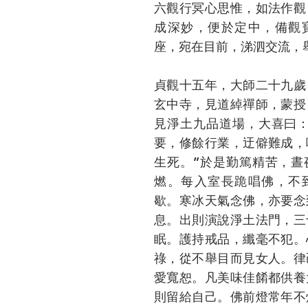
六觀行冥心思惟，如法作觀
成深妙，便於定中，備觀
座，宛在目前，涕泗交流，
貞觀十五年，大師二十九歲
玄中寺，見道綽禪師，蒙授
見淨土九品道場，大喜曰：
要，修餘行業，迂僻難成，
生死。”於是勤篤精苦，晝
燃。每入室長跪唱佛，不
歇。寒冰天氣念佛，亦要念
息。出則演說淨土法門，三
眠。護持戒品，纖毫不犯。
祿，從不舉目而見女人。律
愛寬恕。凡美味佳餚都供養
則留給自己。佛前燈常年不