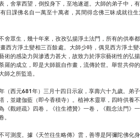
表，舍掌西望，倒投身下，至地遂逝。大師的弟子中，有
，有日課佛名自一萬至十萬者，其間得念佛三昧成就往生
不舍眾生，幾十年來，孜孜弘揚淨土法門，所有的供奉都
，畫西方淨土變相三百餘處。大師少時，偶見西方淨土變
藝術的感染力與滲透力甚大，故致力於淨宗藝術性的弘揚
荼羅的成立，即是大師親自作畫，流傳於世。舉世共仰的
大師之所監造。
年（西元681年）三月十四日示寂，享壽六十九歲。弟
塔，並建伽藍（即今香積寺）。植神木靈草，四時供養不
為《觀經疏》四卷，《往生禮贊》一卷，《觀念法門》一
卷。
不可測度。據《天竺往生略傳》雲，善導是阿彌陀佛化身