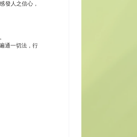
感發人之信心，
。 
遍通一切法，行