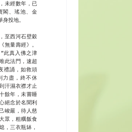
，未經數年，已
寶閣、瑤池、金
舉身投地。
，至西河石壁穀
《無量壽經》。
“此真入佛之津
唯此法門，速超
夜禮誦，如救頭
到力盡，終不休
到汗濕衣襟才止
十餘年，未嘗睡
心絕念於名聞利
己峻嚴，待人慈
大眾，粗糲飯食
熄，三衣瓶缽，