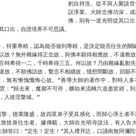
躬自持洗。從不與人聚談世
誤淨業。大師念佛功深，成
佛，則有一道光明從其口出
其口出，自證境界不可思議。
以故？無外雜緣得正念故，與佛本願得相應故，不違教故
百時希得一二，千時希得三五。何以故？乃由雜緣亂動失
違故，不順佛語故，繫念不相續故，憶想間斷故，回願不
故，無有慚愧懺悔心故。”善導大師的著作中，對時人多
雲：“歸去來，魔鄉不可停，曠劫來流轉六道盡皆經，到
，入彼涅槃城。”
以致捨身往生者。據傳載，大師在光明寺說法，有人告大
大師答曰：“定生！定生！”其人禮拜訖，口誦南無阿彌