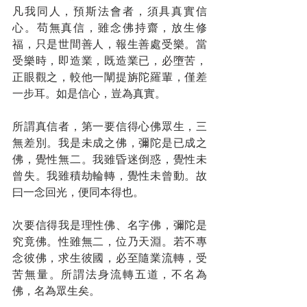
凡我同人，預斯法會者，須具真實信
心。苟無真信，雖念佛持齋，放生修
福，只是世間善人，報生善處受樂。當
受樂時，即造業，既造業已，必墮苦，
正眼觀之，較他一闡提旃陀羅輩，僅差
一步耳。如是信心，豈為真實。
所謂真信者，第一要信得心佛眾生，三
無差別。我是未成之佛，彌陀是已成之
佛，覺性無二。我雖昏迷倒惑，覺性未
曾失。我雖積劫輪轉，覺性未曾動。故
曰一念回光，便同本得也。
次要信得我是理性佛、名字佛，彌陀是
究竟佛。性雖無二，位乃天淵。若不專
念彼佛，求生彼國，必至隨業流轉，受
苦無量。所謂法身流轉五道，不名為
佛，名為眾生矣。