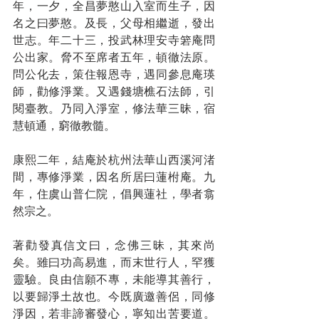
年，一夕，全昌夢憨山入室而生子，因
名之曰夢憨。及長，父母相繼逝，發出
世志。年二十三，投武林理安寺箬庵問
公出家。脅不至席者五年，頓徹法原。
問公化去，策住報恩寺，遇同參息庵瑛
師，勸修淨業。又遇錢塘樵石法師，引
閱臺教。乃同入淨室，修法華三昧，宿
慧頓通，窮徹教髓。
康熙二年，結庵於杭州法華山西溪河渚
間，專修淨業，因名所居曰蓮柎庵。九
年，住虞山普仁院，倡興蓮社，學者翕
然宗之。
著勸發真信文曰，念佛三昧，其來尚
矣。雖曰功高易進，而末世行人，罕獲
靈驗。良由信願不專，未能導其善行，
以要歸淨土故也。今既廣邀善侶，同修
淨因，若非諦審發心，寧知出苦要道。