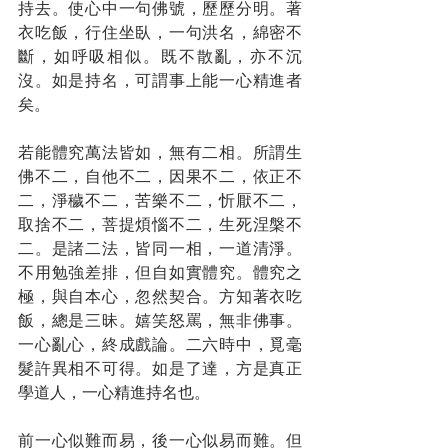
持去。使心中一句佛號，歷歷分明。著
衣吃飯，行住坐臥，一句洪名，綿密不
斷，如呼吸相似。既不散亂，亦不沉
沒。如是持名，可謂事上能一心精進者
矣。
若能體究萬法皆如，無有二相。所謂生
佛不二，自他不二，因果不二，依正不
二，淨穢不二，苦樂不二，忻厭不二，
取捨不二，菩提煩惱不二，生死涅槃不
二。是諸二法，皆同一相，一道清淨。
不用勉強差排，但自如實體究。體究之
極，與自本心，忽然契合。方知著衣吃
飯，總是三昧。嬉笑怒罵，無非佛事。
一心亂心，終成戲論。二六時中，覓毫
髮許異相不可得。如是了達，方是真正
學道人，一心精進持名也。
前一心似難而易，後一心似易而難。但