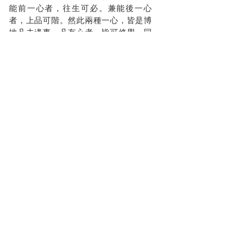
能前一心者，往生可必。兼能後一心
者，上品可階。然此兩種一心，皆是博
地凡夫邊事。凡有心者，皆可修學。同
堂緇素，各須勤策身心，近則七日內，
遠則一生中，常作如是信，常修如是
行。縱不克證，為因亦強，華宮托品，
必不在中下矣。
居普仁十三載。至康熙二十一年七月九
日卒，年五十五。時有孫翰者，病死，
一晝夜復蘇。曰，吾為冥司勾攝，系閻
羅殿下。黑暗中，忽睹光明燭天，香華
布空，閻羅伏地，迎西歸大師。問大師
何人，雲截流也。吾以師光所照，遂得
放還。同日，有吳氏子病死，逾夕復
活，具言所見，亦如翰言。（餘學齋
集，淨土約說。）