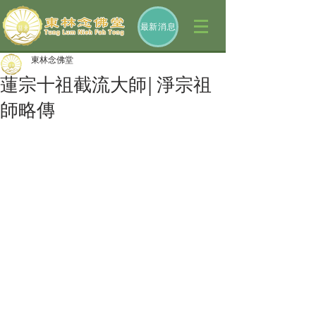
最新消息
東林念佛堂
蓮宗十祖截流大師| 淨宗祖
師略傳