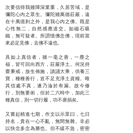
次要信得我雖障深業重，久居苦域，是
彌陀心內之眾生。彌陀雖萬德莊嚴，遠
在十萬億刹之外，是我心內之佛。既是
心性無二，自然感應道交。如磁石吸
鐵，無可疑者。所謂憶佛念佛，現前當
來必定見佛，去佛不遠也。
具如上真信者，雖一毫之善，一塵之
福，皆可回向西方，莊嚴淨土。何況持
齋秉戒，放生佈施，讀誦大乘，供養三
寶，種種善行，豈不足充淨土資糧。唯
其信處不真，遂乃淪於有漏。故今修
行，別無要術，但於二六時中，加此三
種真信，則一切行履，功不唐捐矣。
又嘗起精進七期，作文以示眾曰，七日
持名，貴在一心不亂，無間無雜。非必
以快念多念為勝也。但不緩不急，密密