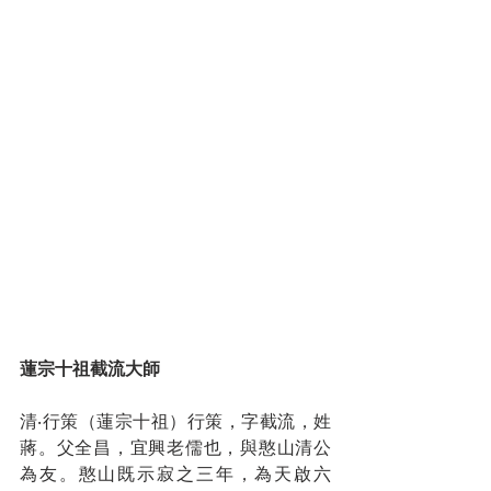
蓮宗十祖截流大師
清‧行策（蓮宗十祖）行策，字截流，姓
蔣。父全昌，宜興老儒也，與憨山清公
為友。憨山既示寂之三年，為天啟六