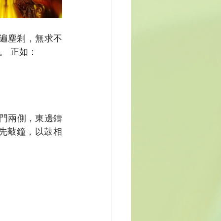
遍塵剎，無求不
。 正如：
門兩側，東邊鑄
晨先敲鐘，以鼓相