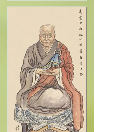
赴市曹，王使人瞯之，色不變，命釋
之，投四明翠岩禪師出家。複參天臺
韶國師，發明心要。 嘗於國清寺行法
華懺，禪觀中，見觀音菩薩，以甘露
灌其口，因是獲大...