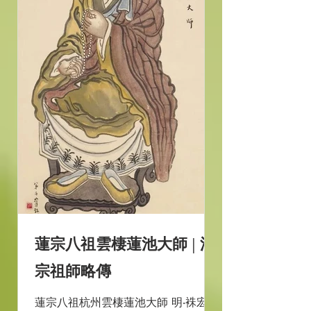
蓮宗八祖雲棲蓮池大師 | 淨
宗祖師略傳
蓮宗八祖杭州雲棲蓮池大師 明‧袾宏