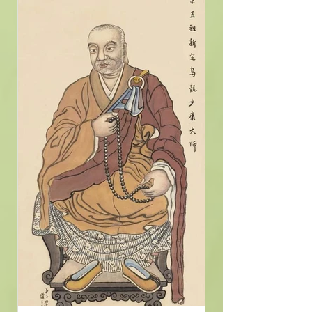
（西元765～766年），登南嶽衡山，
師從承遠大師受淨土法，後始修念佛
法門。...