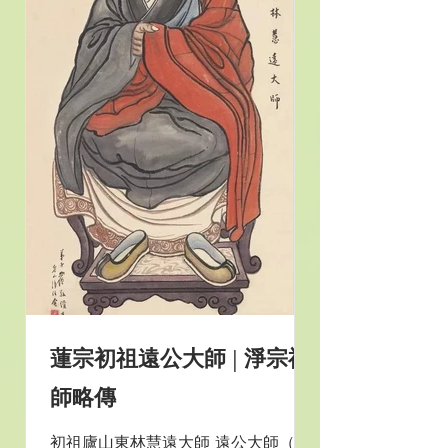
蓮宗初祖遠公大師 | 淨宗祖
師略傳
初祖廬山東林慧遠大師 遠公大師（西