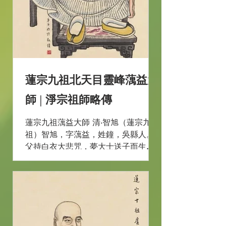
蓮宗九祖北天目靈峰蕅益大
師 | 淨宗祖師略傳
蓮宗九祖蕅益大師 清‧智旭（蓮宗九
祖）智旭，字蕅益，姓鐘，吳縣人。
父持白衣大悲咒，夢大士送子而生
旭。少以聖學自任，著書辟佛，凡數
千言。及閱雲棲竹窗隨筆，乃焚所著
論。年二十，讀地藏本願經，發出世
志，日誦佛名。 天啟元年，年二十
四，聽一法師講經，疑情忽發，用心
參究，已而豁然，尋...