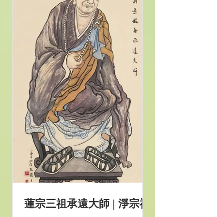
蓮宗三祖承遠大師 | 淨宗祖