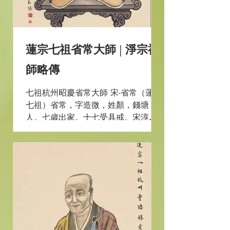
蓮宗七祖省常大師 | 淨宗祖
師略傳
七祖杭州昭慶省常大師 宋‧省常（蓮宗
七祖）省常，字造微，姓顏，錢塘
人。七歲出家。十七受具戒。宋淳化
中，住南昭慶，慕廬山之風，謀結蓮
社。刻無量壽佛像，刺血書華嚴淨行
品，於是易蓮社為淨行社。士夫與會
者，一百二十人，皆稱淨行弟子，王
文正公旦為之首。比丘及千人焉。天
禧四年正月十二日...