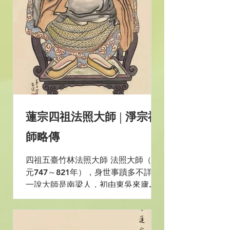
蓮宗四祖法照大師 | 淨宗祖
師略傳
四祖五臺竹林法照大師 法照大師（西
元747～821年），身世事蹟多不詳。
一說大師是南梁人，初由東吳來廬
山，慕遠公之芳蹤，結西方道場，專
修禪觀。一日入定往極樂世界，見承
遠大師侍於佛側而大驚悟，永泰年中