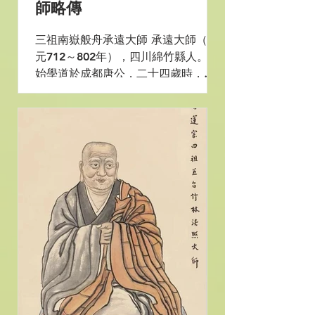
師略傳
三祖南嶽般舟承遠大師 承遠大師（西
元712～802年），四川綿竹縣人。開
始學道於成都唐公，二十四歲時，出
蜀到荊州玉泉寺，依惠真剃度學道。
後遵師命去南嶽衡山，從通相受具足
戒，更於其座下學經律。聞慧日法師
離京至廣州，大師來謁，恭敬求法。
慧日法師教示不可獨然獨善，應依
《無量壽經》...