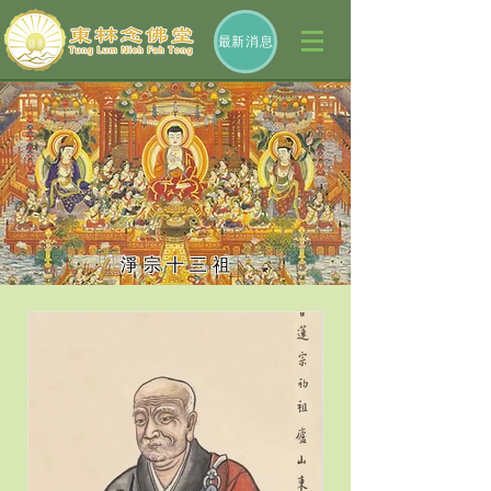
最新消息
淨 宗 十 三 祖