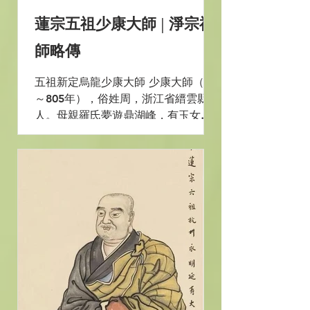
蓮宗五祖少康大師 | 淨宗祖
師略傳
五祖新定烏龍少康大師 少康大師（？
～805年），俗姓周，浙江省縉雲縣
人。母親羅氏夢遊鼎湖峰，有玉女授
給她一枝青蓮花說：“這枝青蓮花很吉
祥，寄於你所，當生貴子，冀愛護
之。”大師降誕日，青光遍室，散發著
芙蓉的芬香。 大師相貌莊嚴，眼碧唇
朱，幼時不頑鬧，經常含笑端坐，識
者都認為大...