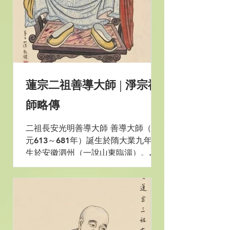
蓮宗二祖善導大師 | 淨宗祖
師略傳
二祖長安光明善導大師 善導大師（西
元613～681年）誕生於隋大業九年，
生於安徽泗州（一說山東臨淄）。年
少出家，早年修習《法華經》、《維
摩詰經》，後見西方變相與《觀無量
壽佛經》，心生歡喜，欣慕西方極樂
世界，每常誦習十六觀行冥心思惟，
如法作觀，未經數年，已成深妙，便
於定中，備...