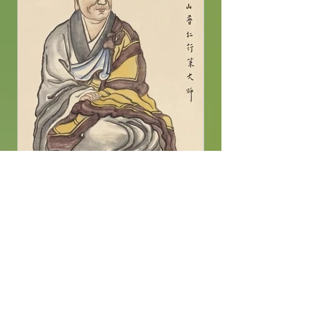
蓮宗十祖截流大師| 淨宗祖