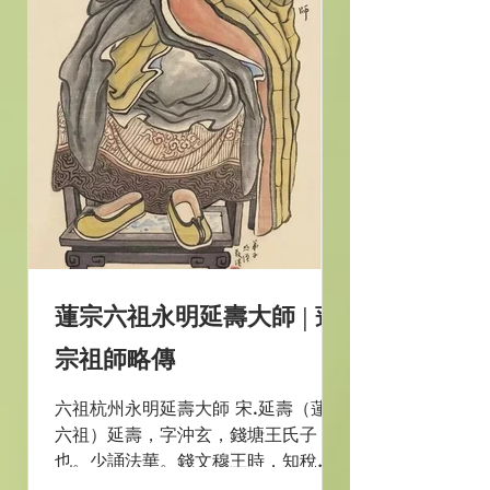
蓮宗六祖永明延壽大師 | 蓮
宗祖師略傳
六祖杭州永明延壽大師 宋.延壽（蓮宗
六祖）延壽，字沖玄，錢塘王氏子
也。少誦法華。錢文穆王時，知稅
務，多用官錢買放生命，罪當死。引