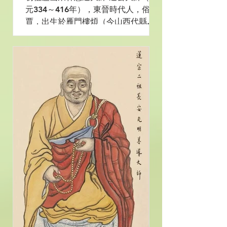
元334～416年），東晉時代人，俗姓
賈，出生於雁門樓煩（今山西代縣）
世代書香之家。遠公從小資質聰穎，
勤思敏學，十三歲時便隨舅父遊學。
精通儒學，旁通老莊。二十一歲時，
偕同母弟慧持前往太行山聆聽道安法
師講《般若經》，聽後，遠公悟徹真
諦，感歎地...