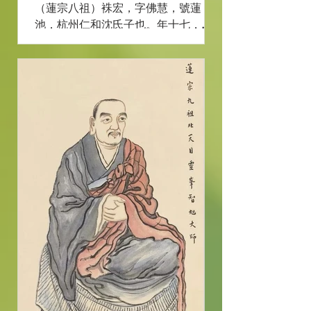
（蓮宗八祖）袾宏，字佛慧，號蓮
池，杭州仁和沈氏子也。年十七，補
諸生，以學行稱。鄰有老嫗，日課佛
名數千。問其故。嫗曰，先夫持佛
名，臨終無病，與人一拱而別。故知
念佛功德，不可思議。宏自此棲心淨
土，書生死事大四字於案頭，以自
策。年三十二，出家。謁...